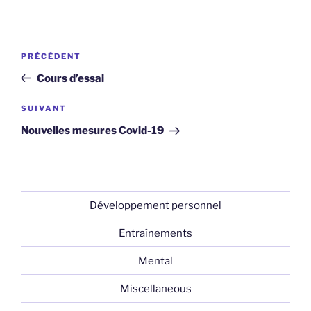
Navigation
Article
PRÉCÉDENT
de
précédent
Cours d’essai
l’article
Article
SUIVANT
suivant
Nouvelles mesures Covid-19
Développement personnel
Entraînements
Mental
Miscellaneous