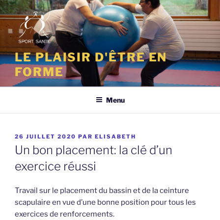
Aller
au
contenu
principal
LE PLAISIR D'ÊTRE EN
FORME
Menu
PUBLIÉ
26 JUILLET 2020
PAR
ELISABETH
LE
Un bon placement: la clé d’un
exercice réussi
Travail sur le placement du bassin et de la ceinture
scapulaire en vue d’une bonne position pour tous les
exercices de renforcements.