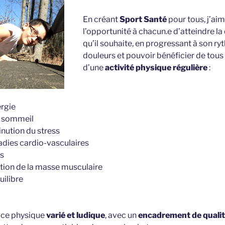
En créant
Sport Santé
pour tous, j’ai
l’opportunité à chacun.e d’atteindre la 
qu’il souhaite, en progressant à son ry
douleurs et pouvoir bénéficier de tous 
d’une
activité physique régulière
:
rgie
u sommeil
inution du stress
adies cardio-vasculaires
s
ion de la masse musculaire
uilibre
cice physique
varié et ludique
, avec un
encadrement de quali