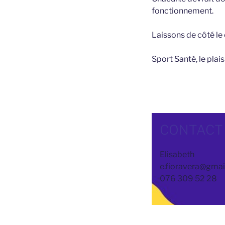
fonctionnement.
Laissons de côté le 
Sport Santé, le plais
Je m’inscris
CONTACT
Elisabeth
e.fioravera@gma
076 309 52 28