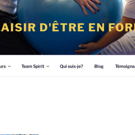
LAISIR D'ÊTRE EN FO
urs
Team Spirit
Qui suis-je?
Blog
Témoigna