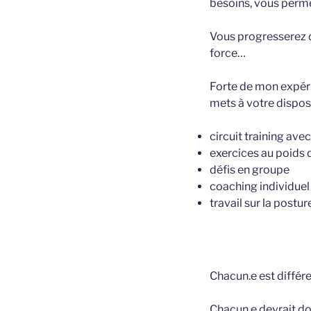
besoins, vous perme
Vous progresserez da
force…
Forte de mon expérie
mets à votre disposi
circuit training ave
exercices au poids d
défis en groupe
coaching individuel
travail sur la postur
Chacun.e est différe
Chacun.e devrait d