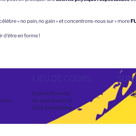
célèbre « no pain, no gain » et concentrons-nous sur « more
F
ir d’être en forme !
LIEU DE COURS
SUIV
I
Dojo du Guintzet
il.com
Av. Jean-Paul II 13
1752 Villars/Glâne