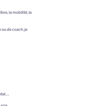
re, la mobilité, la
e ou de coach, je
ntal….
 son