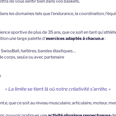
ttra de vous sentir bien dans vos baskets.
ns les domaines tels que l’endurance, la coordination, l’équilib
nce sportive de plus de 35 ans, que ce soit en tant qu’athlèt
tion une large palette d’
exercices adaptés à chacun.e
:
c SwissBall, haltères, bandes élastiques…
e corps, seul.e ou avec partenaire
e
« La limite se tient là où notre créativité s’arrête. »
nt.e, que ce soit au niveau musculaire, articulaire, moteur, me
onc pouvoir pratiquer une
activité physique respectueuse
de