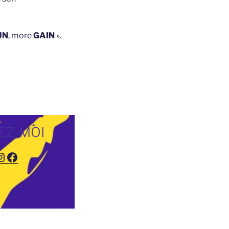
UN
, more
GAIN
».
EZ-MOI
nstagram
Facebook