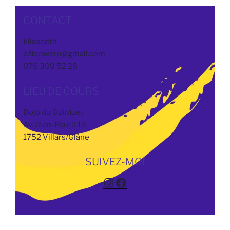
CONTACT
Elisabeth
e.fioravera@gmail.com
076 309 52 28
LIEU DE COURS
Dojo du Guintzet
Av. Jean-Paul II 13
1752 Villars/Glâne
SUIVEZ-MOI
Instagram
Facebook