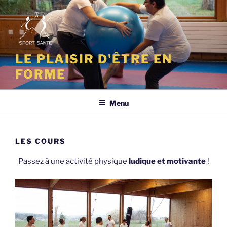
Aller
au
contenu
principal
LE PLAISIR D'ÊTRE EN
FORME
Menu
LES COURS
Passez à une activité physique
ludique et motivante
!