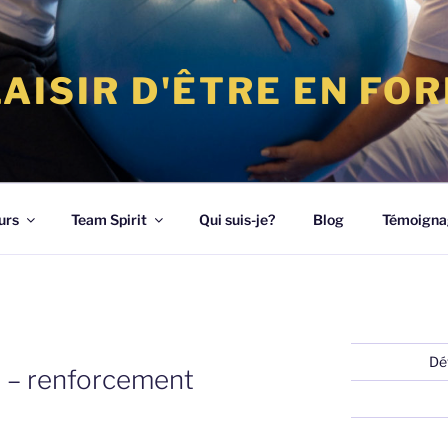
LAISIR D'ÊTRE EN FO
urs
Team Spirit
Qui suis-je?
Blog
Témoigna
Dé
re – renforcement