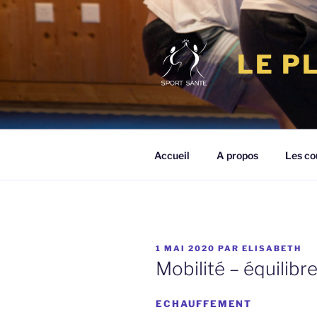
Aller
au
contenu
LE P
principal
Accueil
A propos
Les co
PUBLIÉ
1 MAI 2020
PAR
ELISABETH
LE
Mobilité – équilib
ECHAUFFEMENT