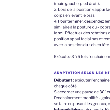
(main gauche, pied droit).
3. Lors de la position « appui f
corps en levant le bras.
4. Pour terminer, descendez len
similaire à la posture du « cob
le sol. Effectuez des rotations
position appui facial bas et re
avec la position du « chien tête 
Exécutez 3 à 5 fois l’enchaînem
ADAPTATION SELON LES N
Débutant
:
exécuter l’enchaîne
chaque côté
S’accorder une pause de 30″ 
l’enchaînement mobilité – gaina
se faire en posant les genoux,
Intermédiaire
:
voir dans le d