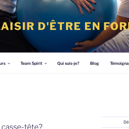
LAISIR D'ÊTRE EN FO
urs
Team Spirit
Qui suis-je?
Blog
Témoigna
Dé
 casse-tête?