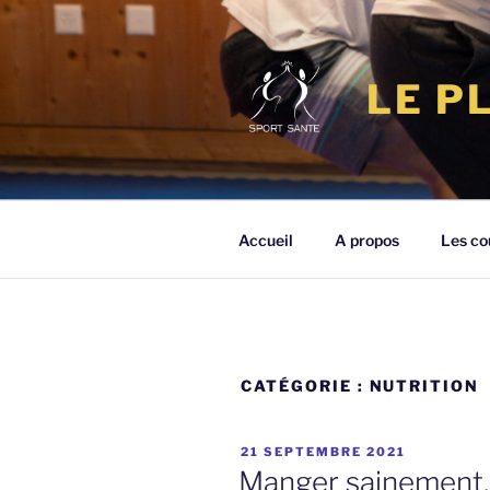
Aller
au
contenu
LE P
principal
Accueil
A propos
Les co
CATÉGORIE :
NUTRITION
PUBLIÉ
21 SEPTEMBRE 2021
LE
Manger sainement,