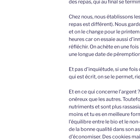
des repas, qui au final se termi
Chez nous, nous établissons le
repas est différent). Nous gard
et on le change pour le printemp
heures car on essaie aussi d’in
réfléchir. On achète en une fois
une longue date de péremption » 
Et pas d’inquiétude, si une fois
qui est écrit, on se le permet, ri
Et en ce qui concerne l’argent 
onéreux que les autres. Toutefo
nutriments et sont plus rassas
moins et tu es en meilleure form
l’équilibre entre le bio et le n
de la bonne qualité dans son a
d’économiser. Des cookies mai