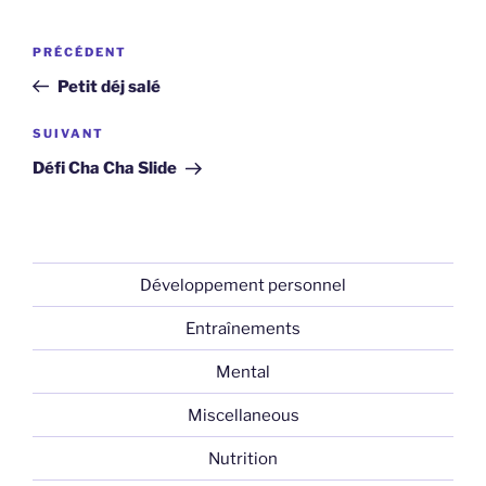
Navigation
Article
PRÉCÉDENT
de
précédent
Petit déj salé
l’article
Article
SUIVANT
suivant
Défi Cha Cha Slide
Développement personnel
Entraînements
Mental
Miscellaneous
Nutrition