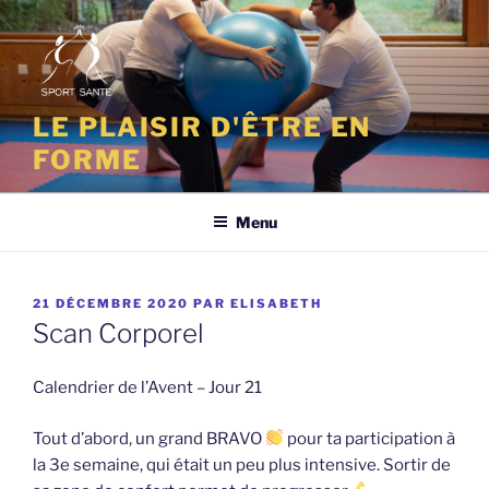
Aller
au
contenu
principal
LE PLAISIR D'ÊTRE EN
FORME
Menu
PUBLIÉ
21 DÉCEMBRE 2020
PAR
ELISABETH
LE
Scan Corporel
Calendrier de l’Avent – Jour 21
Tout d’abord, un grand BRAVO
pour ta participation à
la 3e semaine, qui était un peu plus intensive. Sortir de