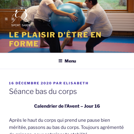
Aller
au
contenu
principal
LE PLAISIR D'ÊTRE EN
FORME
Menu
PUBLIÉ
16 DÉCEMBRE 2020
PAR
ELISABETH
LE
Séance bas du corps
Calendrier de l’Avent – Jour 16
Après le haut du corps qui prend une pause bien
méritée, passons au bas du corps. Toujours agrémenté