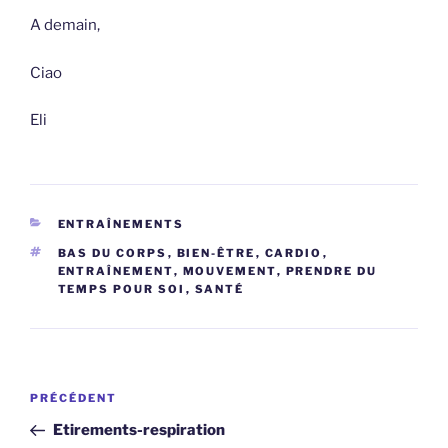
A demain,
Ciao
Eli
CATÉGORIES
ENTRAÎNEMENTS
ÉTIQUETTES
BAS DU CORPS
,
BIEN-ÊTRE
,
CARDIO
,
ENTRAÎNEMENT
,
MOUVEMENT
,
PRENDRE DU
TEMPS POUR SOI
,
SANTÉ
Navigation
Article
PRÉCÉDENT
de
précédent
Etirements-respiration
l’article