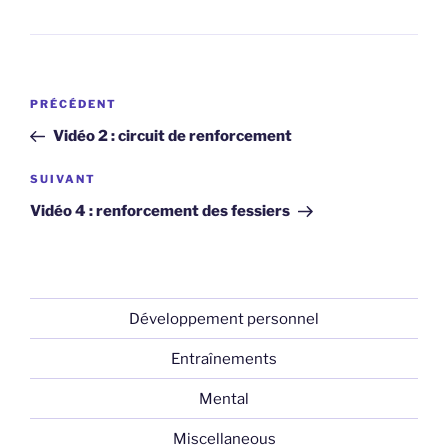
Navigation
Article
PRÉCÉDENT
de
précédent
Vidéo 2 : circuit de renforcement
l’article
Article
SUIVANT
suivant
Vidéo 4 : renforcement des fessiers
Développement personnel
Entraînements
Mental
Miscellaneous