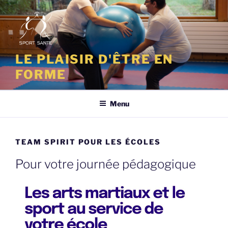
Aller
au
contenu
principal
LE PLAISIR D'ÊTRE EN
FORME
Menu
TEAM SPIRIT POUR LES ÉCOLES
Pour votre journée pédagogique