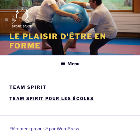
Aller
au
contenu
principal
LE PLAISIR D'ÊTRE EN
FORME
Menu
TEAM SPIRIT
TEAM SPIRIT POUR LES ÉCOLES
Fièrement propulsé par WordPress