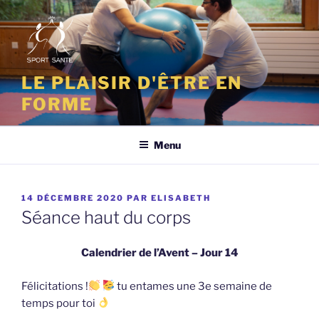
Aller
au
contenu
principal
LE PLAISIR D'ÊTRE EN
FORME
Menu
PUBLIÉ
14 DÉCEMBRE 2020
PAR
ELISABETH
LE
Séance haut du corps
Calendrier de l’Avent – Jour 14
Félicitations !
tu entames une 3e semaine de
temps pour toi