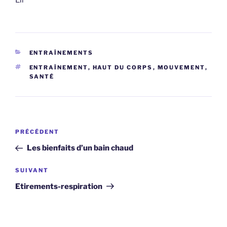
CATÉGORIES
ENTRAÎNEMENTS
ÉTIQUETTES
ENTRAÎNEMENT
,
HAUT DU CORPS
,
MOUVEMENT
,
SANTÉ
Navigation
Article
PRÉCÉDENT
de
précédent
Les bienfaits d’un bain chaud
l’article
Article
SUIVANT
suivant
Etirements-respiration