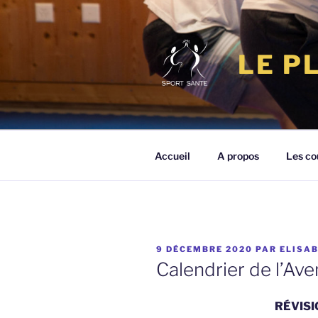
Aller
au
contenu
LE P
principal
Accueil
A propos
Les co
PUBLIÉ
9 DÉCEMBRE 2020
PAR
ELISA
LE
Calendrier de l’Ave
RÉVISI