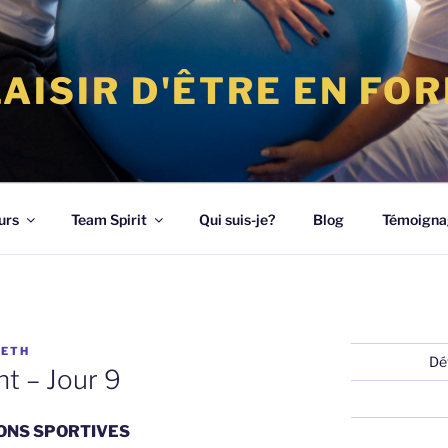
LAISIR D'ÊTRE EN FO
urs
Team Spirit
Qui suis-je?
Blog
Témoigna
BETH
Dé
nt – Jour 9
ONS SPORTIVES