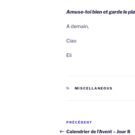
Amuse-toi bien et garde le pla
A demain,
Ciao
Eli
CATÉGORIES
MISCELLANEOUS
Navigation
Article
PRÉCÉDENT
de
précédent
Calendrier de l’Avent – Jour 8