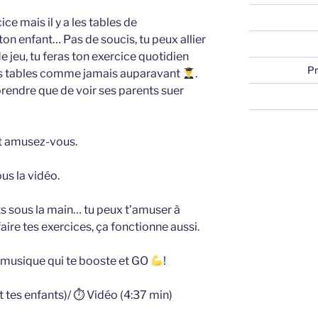
ce mais il y a les tables de
 ton enfant… Pas de soucis, tu peux allier
 jeu, tu feras ton exercice quotidien
Pr
es tables comme jamais auparavant
.
rendre que de voir ses parents suer
 et amusez-vous.
us la vidéo.
ts sous la main… tu peux t’amuser à
aire tes exercices, ça fonctionne aussi.
e musique qui te booste et GO
!
t tes enfants)/ ⏱ Vidéo (4:37 min)