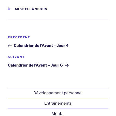
CATÉGORIES
MISCELLANEOUS
Navigation
Article
PRÉCÉDENT
de
précédent
Calendrier de l’Avent – Jour 4
l’article
Article
SUIVANT
suivant
Calendrier de l’Avent – Jour 6
Développement personnel
Entraînements
Mental