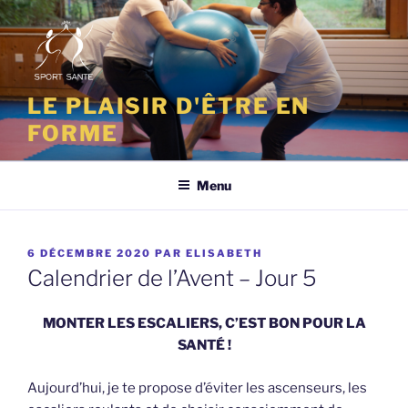
Aller
au
contenu
principal
LE PLAISIR D'ÊTRE EN
FORME
Menu
PUBLIÉ
6 DÉCEMBRE 2020
PAR
ELISABETH
LE
Calendrier de l’Avent – Jour 5
MONTER LES ESCALIERS, C’EST BON POUR LA
SANTÉ !
Aujourd’hui, je te propose d’éviter les ascenseurs, les