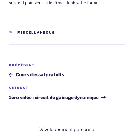
suivront pour vous aider à maintenir votre forme !
CATÉGORIES
MISCELLANEOUS
Navigation
Article
PRÉCÉDENT
de
précédent
Cours d’essai gratuits
l’article
Article
SUIVANT
suivant
1ère vidéo : circuit de gainage dynamique
Développement personnel