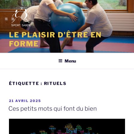
Aller
au
contenu
principal
LE PLAISIR D'ÊTRE EN
FORME
Menu
ÉTIQUETTE :
RITUELS
PUBLIÉ
21 AVRIL 2025
LE
Ces petits mots qui font du bien