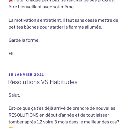
Fêter chaque petit pas, se féliciter de ses progrès,
être bienveillant avec soi-même
La motivation s’entretient. Il faut sans cesse mettre de
petites bûches pour garder la flamme allumée.
Garde la forme,
Eli
PUBLIÉ
15 JANVIER 2021
LE
Résolutions VS Habitudes
Salut,
Est-ce que ça t’es déjà arrivé de prendre de nouvelles
RESOLUTIONS en début d’année et de tout laisser
tomber après 1,2 voire 3 mois dans le meilleur des cas?