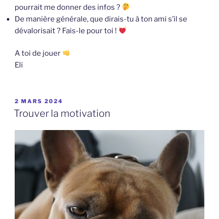
pourrait me donner des infos ?
De manière générale, que dirais-tu à ton ami s’il se
dévalorisait ? Fais-le pour toi !
A toi de jouer
Eli
PUBLIÉ
2 MARS 2024
LE
Trouver la motivation