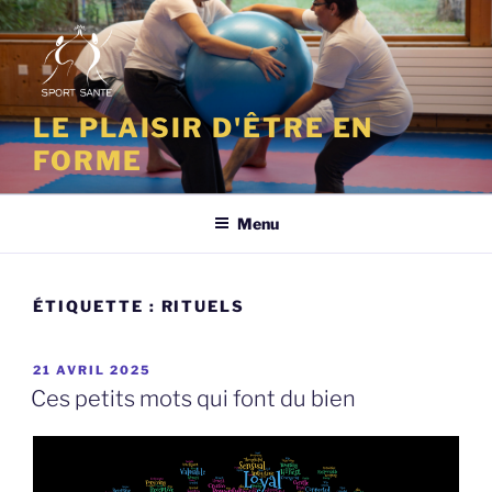
Aller
au
contenu
principal
LE PLAISIR D'ÊTRE EN
FORME
Menu
ÉTIQUETTE :
RITUELS
PUBLIÉ
21 AVRIL 2025
LE
Ces petits mots qui font du bien