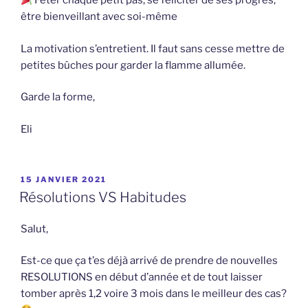
Fêter chaque petit pas, se féliciter de ses progrès,
être bienveillant avec soi-même
La motivation s’entretient. Il faut sans cesse mettre de
petites bûches pour garder la flamme allumée.
Garde la forme,
Eli
PUBLIÉ
15 JANVIER 2021
LE
Résolutions VS Habitudes
Salut,
Est-ce que ça t’es déjà arrivé de prendre de nouvelles
RESOLUTIONS en début d’année et de tout laisser
tomber après 1,2 voire 3 mois dans le meilleur des cas?