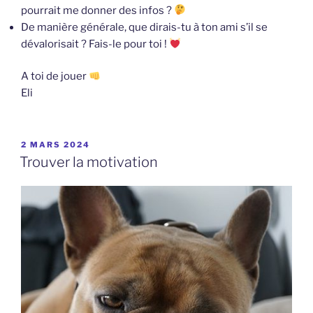
pourrait me donner des infos ?
De manière générale, que dirais-tu à ton ami s’il se
dévalorisait ? Fais-le pour toi !
A toi de jouer
Eli
PUBLIÉ
2 MARS 2024
LE
Trouver la motivation