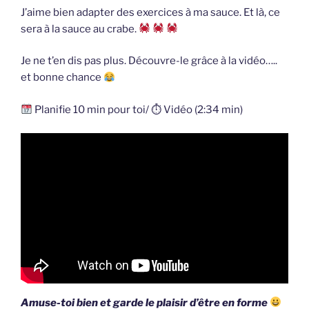
J’aime bien adapter des exercices à ma sauce. Et là, ce
sera à la sauce au crabe.
Je ne t’en dis pas plus. Découvre-le grâce à la vidéo…..
et bonne chance
Planifie 10 min pour toi/ ⏱ Vidéo (2:34 min)
Amuse-toi bien et garde le plaisir d’être en forme