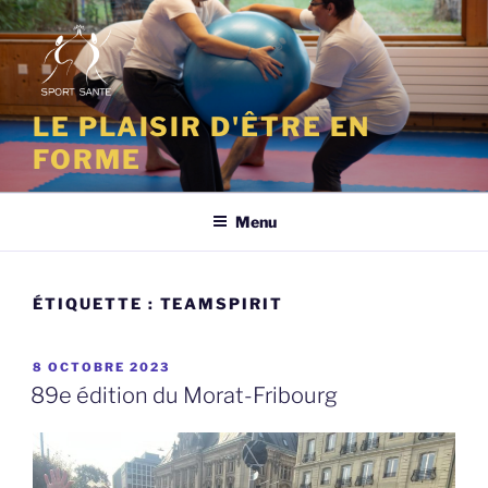
Aller
au
contenu
principal
LE PLAISIR D'ÊTRE EN
FORME
Menu
ÉTIQUETTE :
TEAMSPIRIT
PUBLIÉ
8 OCTOBRE 2023
LE
89e édition du Morat-Fribourg