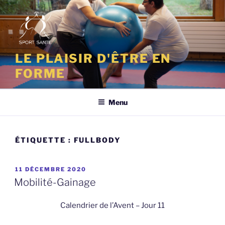
Aller
au
contenu
principal
LE PLAISIR D'ÊTRE EN
FORME
Menu
ÉTIQUETTE :
FULLBODY
PUBLIÉ
11 DÉCEMBRE 2020
LE
Mobilité-Gainage
Calendrier de l’Avent – Jour 11