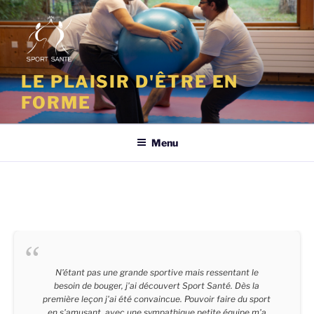
Aller
au
contenu
principal
LE PLAISIR D'ÊTRE EN
FORME
Menu
N'étant pas une grande sportive mais ressentant le
besoin de bouger, j'ai découvert Sport Santé. Dès la
première leçon j'ai été convaincue. Pouvoir faire du sport
en s'amusant, avec une sympathique petite équipe m'a