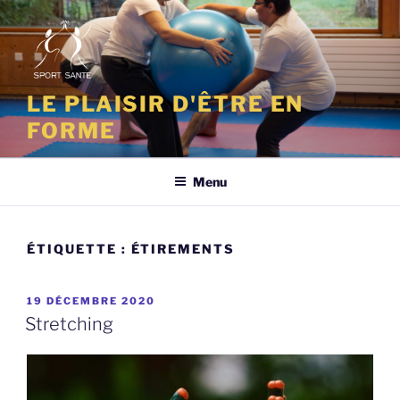
Aller
au
contenu
principal
LE PLAISIR D'ÊTRE EN
FORME
Menu
ÉTIQUETTE :
ÉTIREMENTS
PUBLIÉ
19 DÉCEMBRE 2020
LE
Stretching