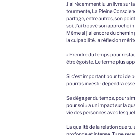
J’ai récemment lu un livre sur 
tourmente, La Pleine Conscience
partage, entre autres, son poin
soi. J’ai trouvé son approche i
Même si j’ai encore du chemi
la culpabilité, la réflexion mérite
« Prendre du temps pour restau
être égoïste. Le terme plus appr
Si c’est important pour toi de po
pourras investir dépendra esse
Se dégager du temps, pour simp
pour soi » a un impact sur la qu
vie des personnes avec lesquel
La qualité de la relation que tu
profonde et intense. Tu ne seras