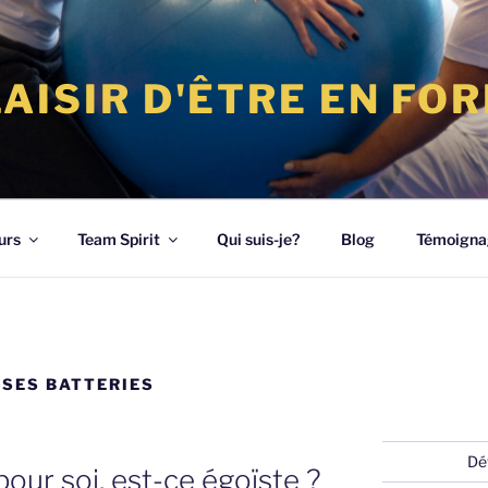
LAISIR D'ÊTRE EN FO
urs
Team Spirit
Qui suis-je?
Blog
Témoigna
SES BATTERIES
Dé
our soi, est-ce égoïste ?