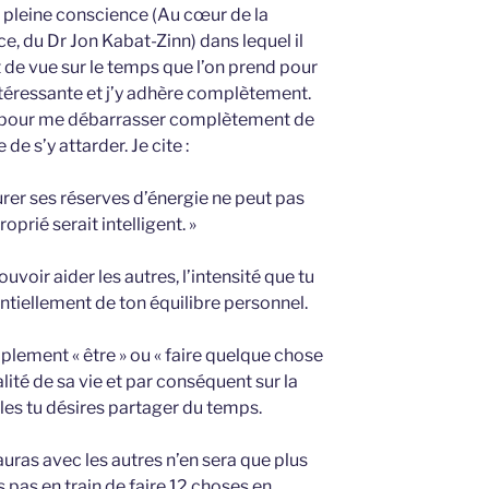
la pleine conscience (Au cœur de la
, du Dr Jon Kabat-Zinn) dans lequel il
t de vue sur le temps que l’on prend pour
ntéressante et j’y adhère complètement.
n pour me débarrasser complètement de
 de s’y attarder. Je cite :
rer ses réserves d’énergie ne peut pas
oprié serait intelligent. »
uvoir aider les autres, l’intensité que tu
ntiellement de ton équilibre personnel.
lement « être » ou « faire quelque chose
alité de sa vie et par conséquent sur la
les tu désires partager du temps.
 auras avec les autres n’en sera que plus
 pas en train de faire 12 choses en